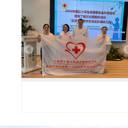
<
我院开展“五心呵护”护苗助长——医校家同心守护明眸
齿活动
未来，我院南丁格尔志愿服务队将持续深化五心呵护服务内涵，聚焦学龄前儿童生...