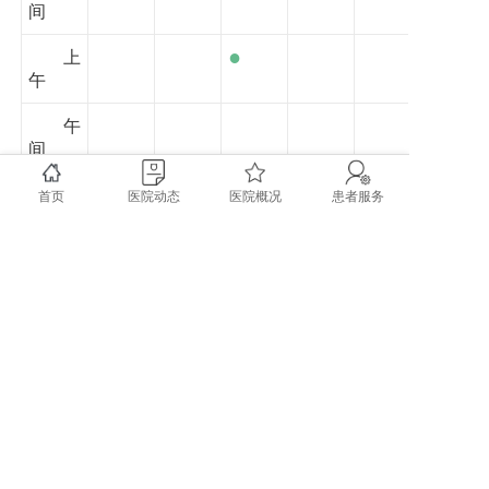
间
●
上
午
午
间
●
下
首页
医院动态
医院概况
患者服务
午
夜
间
copyright @ 2020 成都市双流区第一人民医院 四川大
学华西空港医院 All rights reserved.