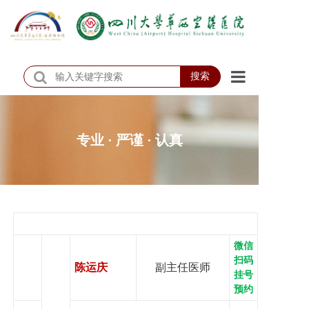
搜索
首页
医院概况
专业 · 严谨 · 认真
医院动态
患者服务
门诊排班
微信
科室介绍
扫码
陈运庆
副主任医师
挂号
科研教学
预约