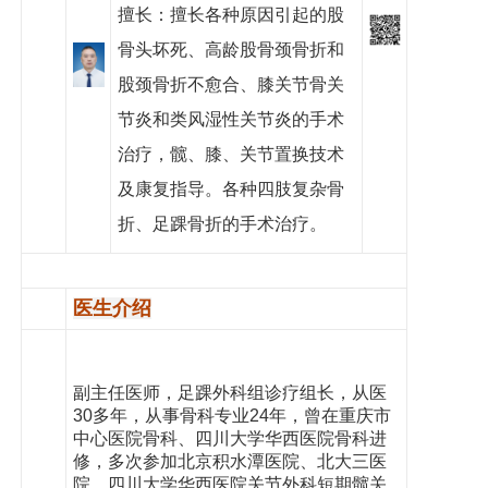
擅长：擅长各种原因引起的股
党建工作
骨头坏死、高龄股骨颈骨折和
院务公开
股颈骨折不愈合、膝关节骨关
健康须知
节炎和类风湿性关节炎的手术
治疗，髋、膝、关节置换技术
人才引进
及康复指导。各种四肢复杂骨
专题专栏
折、足踝骨折的手术治疗。
VR全景导览
医生介绍
副主任医师，足踝外科组诊疗组长，从医
30多年，从事骨科专业24年，曾在重庆市
中心医院骨科、四川大学华西医院骨科进
修，多次参加北京积水潭医院、北大三医
院、四川大学华西医院关节外科短期髋关