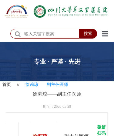
搜索
首页
医院概况
专业 · 严谨 · 先进
医院动态
首页
//
徐莉琼——副主任医师
患者服务
徐莉琼——副主任医师
门诊排班
时间：2020-05-28
科室介绍
科研教学
微信
扫码