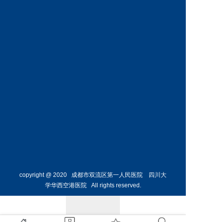
科
科
预约挂号
预约挂号
王丹丹
林懋惺
副主任医师
副主任医师
内分泌
消化内
科
科
预约挂号
预约挂号
copyright @ 2020 成都市双流区第一人民医院 四川大
学华西空港医院 All rights reserved.