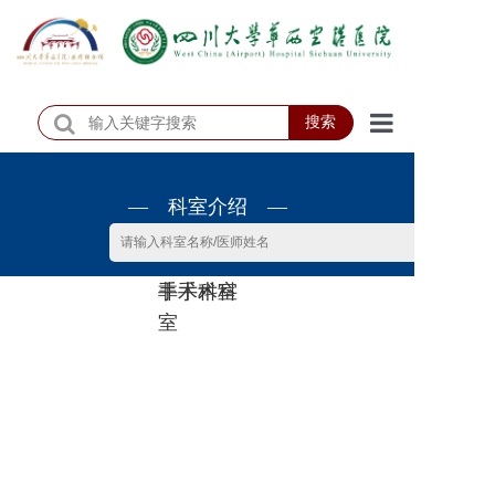
搜索
首页
— 科室介绍 —
医院概况
医院动态
非手术科
手术科室
患者服务
室
门诊排班
科室介绍
科研教学