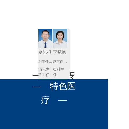
肾病内科
胸外科
放射科
风湿免疫
泌尿外科
内镜室
科
心血管内
妇产科
科
神经内科
肛肠科
夏先根
李晓艳
感染性疾
副主任医师
副主任医师
眼科
病科
消化内
妇科主
全科医学
— 名医专
耳鼻喉科
科主任
任 
科
预约挂号
预约挂号
呼吸与危
— 特色医
口腔科
营养科
家 —
重症医学
科
疼痛科
肿瘤科
疗 —
李英
黄红梅
副主任医师
副主任医师
内分泌
内分泌