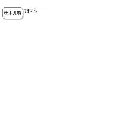
党建工作
老年病医
中医骨伤
康复医学
麻醉手术
重症医学
医技科室
新生儿科
皮肤科
急诊科
儿科
学科
科
科
部
科
院务公开
健康须知
人才引进
专题专栏
VR全景导览
超声医学
消化内科
普外科
科
医学检验
神经外科
血液内科
科
内分泌科
病理科
骨科