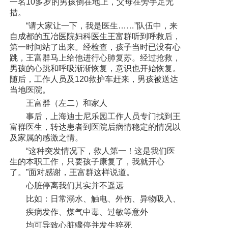
一名10多岁的男孩倒在地上，父母在旁手足无
党建工作
措。
“请大家让一下，我是医生……”队伍中，来
院务公开
自成都的五冶医院妇科医生王富群听到呼救后，
第一时间站了出来。经检查，孩子当时已没有心
健康须知
跳，王富群马上给他进行心肺复苏。经过抢救，
男孩的心跳和呼吸渐渐恢复，意识也开始恢复。
人才引进
随后，工作人员及120救护车赶来，男孩被送达
当地医院。
专题专栏
王富群（左二）和家人
事后，上海迪士尼乐园工作人员专门找到王
VR全景导览
富群医生，转达患者到医院后病情稳定的情况以
及家属的感激之情。
“这种突发情况下，救人第一！这是我们医
生的本职工作，只要孩子康复了，我就开心
了。”面对感谢，王富群这样说道。
心脏停离我们其实并不遥远
比如：日常溺水、触电、外伤、异物吸入、
疾病发作、煤气中毒、过敏等意外
均可导致心脏骤停并发生猝死