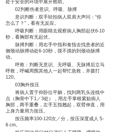
处于安全的环境中展开救助。
02判断伤者意识、呼吸、脉搏
意识判断：双手轻拍病人双肩大声问：“你
怎么了？”，看有无反应。
呼吸判断：用眼睛去观察病人胸部起伏6-10
秒，看胸部有无起伏。
脉搏判断：用右手中指和食指去找患者的近
侧颈动脉搏动处6-10秒，摸不摸的到颈动脉搏
动。
呼救：判断无意识、无呼吸、无脉搏后立马
呼救，呼喊周围其他人一起帮忙急救，并拨打
120。
03胸外按压
将病人置于仰卧位平躺，找到两乳头连线中
点（胸骨中下1／3处），用左手掌根紧贴病人
胸部，两手重叠，左手五指翘起，双臂伸直，用
上身力量用力按压。
按压频率100-120次／分，按压深度成人 5-
6 cm。