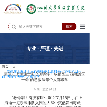
搜索
首页
医院概况
专业 · 严谨 · 先进
医院动态
首页
//
患者服务
男孩在上海迪士尼心脏骤停！成都医生“跪地抢回一
男孩在上海迪士尼心脏骤停！成都医生“跪地抢回
命”的急救法每个人都该学
门诊排班
一命”的急救法每个人都该学
科室介绍
时间：2025-07-15
“救命啊！有没有医生啊？”7月15日，在上
科研教学
海迪士尼乐园排队入园的人群中突然发出呼救，