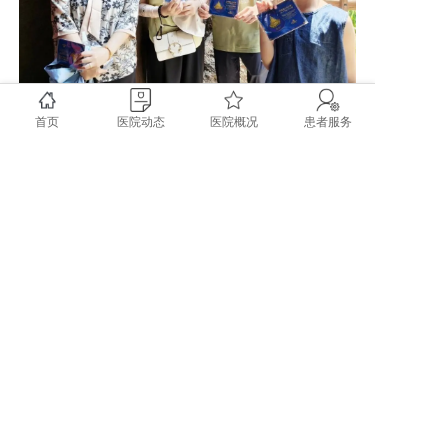
掌握应急救护技能
首页
医院动态
医院概况
患者服务
是我们每个人的责任和义务
在关键时刻
这些技能能够挽救生命
保护我们和他人的安全
来源：华西社区报
时间：2025年7月15日
上一篇: “双流模式”在巴塘开花结果
下一篇: 万美华教授与樊代明院士在全网上亿粉丝【两院名家直播间】：论道中西医结合优势