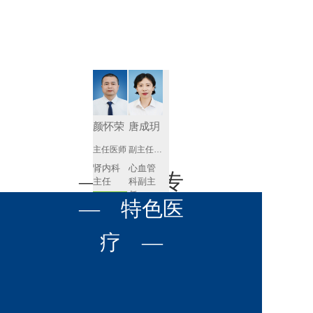
肾病内科
胸外科
放射科
风湿免疫
泌尿外科
内镜室
科
心血管内
妇产科
科
神经内科
肛肠科
颜怀荣
唐成玥
感染性疾
主任医师
副主任医师
眼科
病科
肾内科
心血管
全科医学
— 名医专
耳鼻喉科
主任 
科副主
科
任
预约挂号
呼吸与危
— 特色医
口腔科
营养科
家 —
预约挂号
重症医学
科
疼痛科
肿瘤科
疗 —
王飚
苟永胜
副主任医师
副主任医师