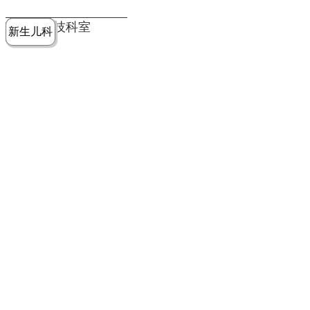
党建工作
老年病医
中医骨伤
康复医学
麻醉手术
重症医学
医技科室
新生儿科
皮肤科
急诊科
儿科
学科
科
科
部
科
院务公开
健康须知
人才引进
专题专栏
VR全景导览
超声医学
消化内科
普外科
科
医学检验
神经外科
血液内科
科
内分泌科
病理科
骨科