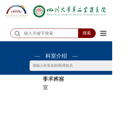
搜索
首页
— 科室介绍 —
医院概况
医院动态
非手术科
手术科室
患者服务
室
门诊排班
科室介绍
科研教学