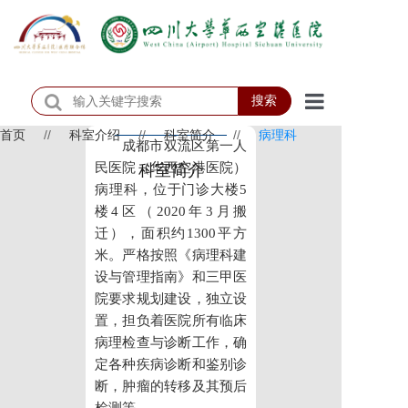
搜索
首页
//
科室介绍
//
科室简介
//
病理科
首页
成都市双流区第一人
民医院（华西空港医院）
科室简介
医院概况
病理科，位于门诊大楼5
楼4区（2020年3月搬
医院动态
迁），面积约1300平方
米。严格按照《病理科建
患者服务
设与管理指南》和三甲医
院要求规划建设，独立设
门诊排班
置，担负着医院所有临床
科室介绍
病理检查与诊断工作，确
定各种疾病诊断和鉴别诊
科研教学
断，肿瘤的转移及其预后