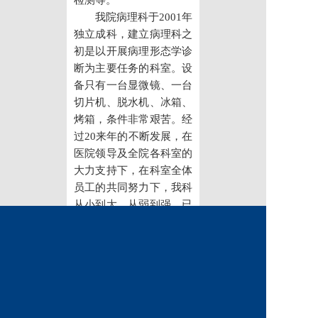
检测等。
党建工作
我院病理科于2001年
独立成科，建立病理科之
院务公开
初是以开展病理形态学诊
断为主要任务的科室。设
健康须知
备只有一台显微镜、一台
切片机、脱水机、冰箱、
人才引进
烤箱，条件非常艰苦。经
专题专栏
过20来年的不断发展，在
医院领导及全院各科室的
VR全景导览
大力支持下，在科室全体
员工的共同努力下，我科
从小到大、从弱到强，已
经发展成为具有一定规模
及一定影响力的科室。
科室现有医务人员14
名，诊断医生8人（包括
硕士研究生2名，大学本
科6人），技术员6名（均