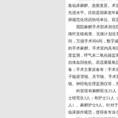
集临床麻醉、急救复苏、术
先进水平。目前是国家老年
师规范化培训协培单位、双
我院麻醉手术部承担住
痛纤支镜检查、无痛计划生育
间，万级手术间6间，数字减
的手术麻醉。手术室内具有
度监测，呼气末二氧化碳监
自体血回收机、高流量吸氧
备；手术主要设备有：手术示
子输尿管镜、关节镜、手术
镜、神经电生理监测仪等，
科室现有麻醉医生25人
士研究生3人；有护士51人（
人）、麻醉护士9人。针对
临床操作规范，使得各专业