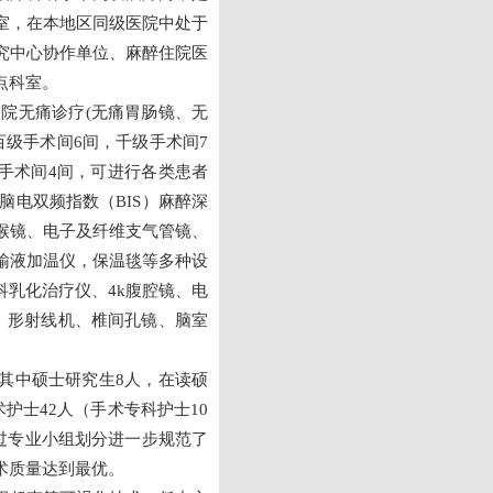
室，在本地区同级医院中处于
究中心协作单位、麻醉住院医
点科室。
院无痛诊疗(无痛胃肠镜、无
百级手术间6间，千级手术间7
诊手术间4间，可进行各类患者
电双频指数（BIS）麻醉深
喉镜、电子及纤维支气管镜、
输液加温仪，保温毯等多种设
科乳化治疗仪、4k腹腔镜、电
）形射线机、椎间孔镜、脑室
，其中硕士研究生8人，在读硕
术护士42人（手术专科护士10
过专业小组划分进一步规范了
术质量达到最优。