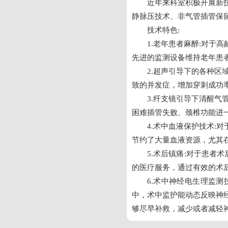
近年来科室积极开展新
静脉压技术、非气管插管保留
技术特色:
1.老年患者麻醉:对
先进的监测设备维持老年患
2.超声引导下的各种
致的并发症，增加穿刺成功
3.纤支镜引导下清醒
困难插管失败、颈椎功能进
4.术中血液保护技术
节约了大量血液资源，尤其
5.术后镇痛:对于患者
的医疗服务，通过有效的术
6.术中神经电生理监
中，术中监护能动态反映神
够尽早补救，减少或者减轻