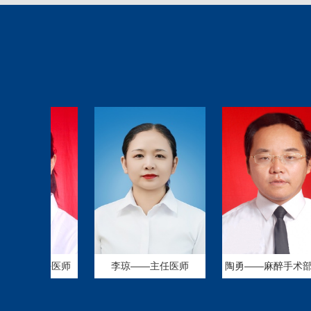
—副主任医师
李琼——主任医师
陶勇——麻醉手术部主...