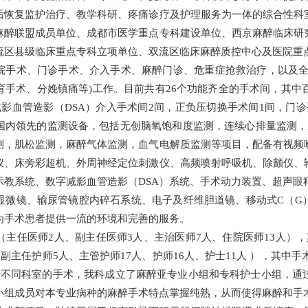
后恢复监护治疗、教学科研、疼痛诊疗及护理服务为一体的综合性科
麻醉联盟成员单位、成都市医学重点专科建设单位、西京麻醉临床研
流区县级临床重点专科立项单位、双流区临床麻醉质控中心及医院重
院手术、门诊手术、介入手术、麻醉门诊、危重症抢救治疗，以及全
手术、分娩镇痛等)工作。目前共有26个功能齐全的手术间，其中
影血管造影（DSA）介入手术间2间，正负压切换手术间1间，门
国内领先的监测设备，包括无创脑氧饱和度监测，连续心排量监测，脑
测，肌松监测，麻醉气体监测，血气电解质监测等项目，配备有视频
仪、床旁彩超机、外周神经定位刺激仪、高频喷射呼吸机、除颤仪、
教系统、数字减影血管造影（DSA）系统、手术动力装置、超声眼
显微镜、输尿管镜腔内碎石系统、电子及纤维胆道镜、移动式C（G
为手术患者提供一流的环境和完善的服务。
（主任医师2人、副主任医师3人、主治医师7人、住院医师13人）
副主任护师5人、主管护师17人、护师16人、护士11人 ），其中手
于不同科室的手术，我科成立了麻醉亚专业小组和专科护士小组，通
小组成员对本专业病种的麻醉手术特点掌握纯熟，从而使得麻醉和手