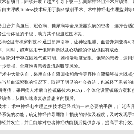
技术新项目，陆续开展了超声引导下躯干肌间隙神经阻滞术后镇痛、
自主呼吸Tubless技术应用于胸科微创手术、术中神经电生理监测等
于高龄且合并高血压、冠心病、糖尿病等全身脏器疾病的患者，选择合
者生命体征的平稳，助力其平稳渡过围术期。
区域神经阻滞和穿刺技术:通过超声引导，让神经阻滞、血管穿刺变得
率。同时，超声运用于饱胃判断以及心功能的评估也很有成效。
气管插管:对于存在困难气道可能、颈椎活动度受限、饱胃的患者，运
一步受损、全麻饱胃患者反流误吸等风险。
:对于术中大量失血，采用自体血液回收和急性等容性血液稀释技术既
在当前血源紧张的情况下，取得了明显的社会效益，也减轻了患者的
术后疼痛，采用病人术后自控镇痛技术(PCA)，个体化设置镇痛方案
后镇痛，从而加速康复改善患者的预后。
测技术：术中神经电生理监护技术已经成为一种必要的手段，广泛应
经系统的功能，确定神经传导通路上损伤的部位及程度，及时发现手
神经并发症，并且能够对患者神经功能预后提供参考，提高手术疗效