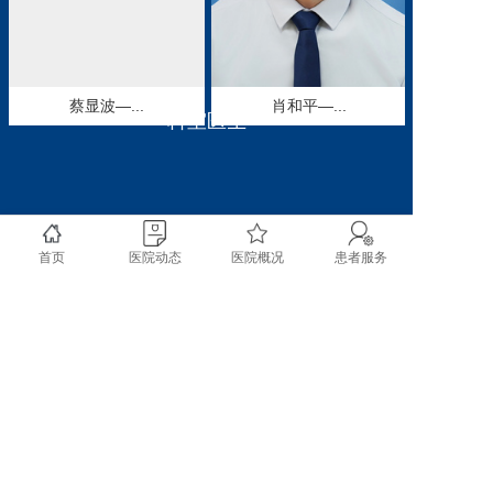
切、输尿管软（硬）镜碎
石取石术治疗复杂性肾和
输尿管结石、腹腔镜肾上
腺肿瘤切除、腹腔镜肾癌
蔡显波—...
肖和平—...
根治性切除、腹腔镜肾囊
科室医生
肿去顶减压术、微创治疗
女性压力性尿失禁等一系
列腔镜微创手术方面，处
于国内先进水平。科室技
术骨干人员定期到北京吴
首页
医院动态
医院概况
患者服务
阶平泌尿外科中心、四川
大学华西医院、北京大学
第三人民医院、广州中山
三院、第二军医大学附属
长征医院、第三军医大学
附属西南医院泌尿外科进
copyright @ 2020 成都市双流区第一人民医院 四川大
修学习，参加专项技术培
学华西空港医院 All rights reserved.
训。
目前科室开展的主