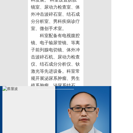
科发展。 科室设置膀胱
党建工作
镜室、尿动力检查室、体
外冲击波碎石室、结石成
院务公开
分分析室、男科疾病诊疗
室、微创手术室。
健康须知
科室配备有电视腹腔
镜、电子输尿管镜、等离
人才引进
子前列腺电切镜、体外冲
专题专栏
击波碎石机、尿动力检查
仪、结石成分分析仪、钬
VR全景导览
激光等先进设备。科室常
规开展泌尿系肿瘤、男生
殖系肿瘤、泌尿系结石、
泌尿系畸形、前列腺增
生、前列腺炎、尿路感
染、尿道狭窄、尿失禁、
男性不育症等疾病诊断和
治疗。在经尿道前列腺等
离子电切、膀胱肿瘤电