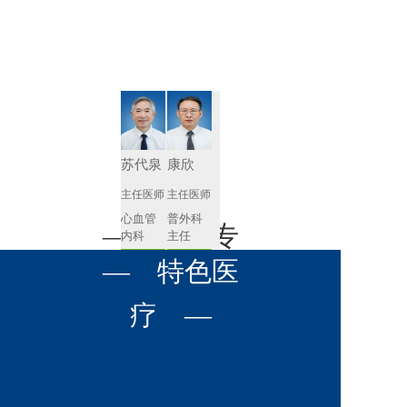
肾病内科
胸外科
放射科
风湿免疫
泌尿外科
内镜室
科
心血管内
妇产科
科
神经内科
肛肠科
苏代泉
康欣
感染性疾
主任医师
主任医师
眼科
病科
心血管
普外科
全科医学
— 名医专
耳鼻喉科
内科
主任
科
预约挂号
预约挂号
呼吸与危
— 特色医
口腔科
营养科
家 —
重症医学
科
疼痛科
肿瘤科
疗 —
杨兴建
李兴斌
主任医师
主任医师
普外科
泌尿外