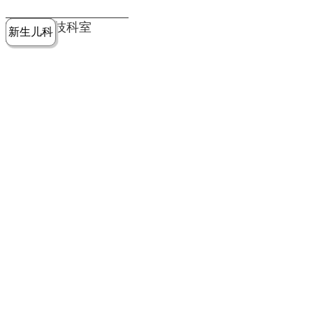
党建工作
老年病医
中医骨伤
康复医学
麻醉手术
重症医学
医技科室
新生儿科
皮肤科
急诊科
儿科
学科
科
科
部
科
院务公开
健康须知
人才引进
专题专栏
VR全景导览
超声医学
消化内科
普外科
科
医学检验
神经外科
血液内科
科
内分泌科
病理科
骨科