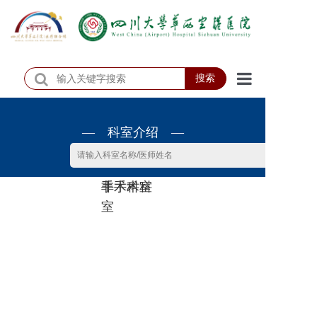
搜索
首页
— 科室介绍 —
医院概况
医院动态
非手术科
手术科室
患者服务
室
门诊排班
科室介绍
科研教学