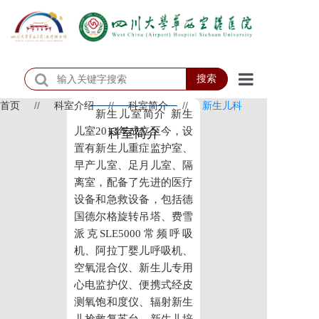
搜索
首页
//
科室介绍
//
科室简介
//
新生儿科
首页
新生儿室简介 新生
儿室2013年成立至今，设
科室简介
医院概况
置有新生儿重症监护室、
早产儿室、足月儿室、隔
医院动态
离室，配备了先进的医疗
设备和急救设备，包括德
患者服务
国德尔格旋转吊塔、费雪
派克SLE5000常频呼吸
门诊排班
机、阿拉丁婴儿呼吸机、
科室介绍
空氧混合仪、新生儿专用
心电监护仪、便携式经皮
科研教学
测氧饱和度仪、辐射新生