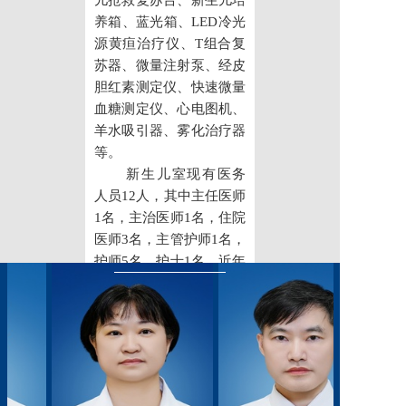
儿抢救复苏台、新生儿培
党建工作
养箱、蓝光箱、LED冷光
源黄疸治疗仪、T组合复
院务公开
苏器、微量注射泵、经皮
胆红素测定仪、快速微量
健康须知
血糖测定仪、心电图机、
羊水吸引器、雾化治疗器
人才引进
等。
专题专栏
新生儿室现有医务
人员12人，其中主任医师
VR全景导览
1名，主治医师1名，住院
医师3名，主管护师1名，
护师5名，护士1名。近年
来科室先后派出中青年骨
干到四川大学华西医院、
成都市妇女儿童中心医院
等进行专科进修、培训学
习，不定期邀请著名新生
儿科专家来院进行技术指