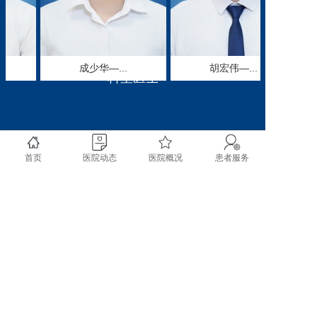
导。
科室在新生儿常见
病、多发病及各种危重症
的抢救治疗上有先进的治
成少华—...
胡宏伟—...
疗水平和丰富的诊治经
科室医生
验。尤其对新生儿复苏、
早产儿、新生儿高胆红素
血症、新生儿溶血病、新
生儿感染性疾病及新生儿
呼吸系统、消化系统疾病
首页
医院动态
医院概况
患者服务
的诊治及护理有丰富的临
床经验。能提供围产期和
新生儿期保健，能进行持
续气道正压通气及有创呼
吸机治疗，能进行新生儿
copyright @ 2020 成都市双流区第一人民医院 四川大
先天畸形的早期诊断，能
学华西空港医院 All rights reserved.
进行新生儿神经系统影像
学检查。 科室追求技术
精益求精，服务态度一