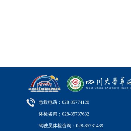
急救电话：028-85774120
体检咨询：028-85737632
驾驶员体检咨询：028-85731439