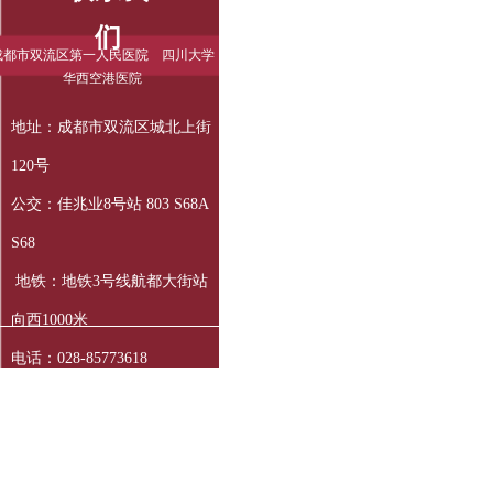
们
成都市双流区第一人民医院 四川大学
华西空港医院
地址：成都市双流区城北上街
120号
公交：佳兆业8号站 803 S68A
S68
地铁：地铁3号线航都大街站
向西1000米
电话：028-85773618
电子邮箱：
cdsslqdyrmyy@163.com