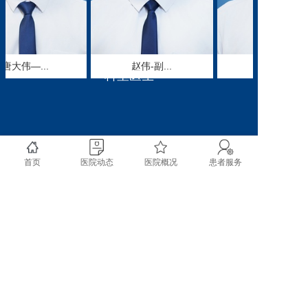
本科的优势和亮点。对四
肢复杂骨折，尤其是近关
节和关节内的复杂骨折、
颈腰椎病及筋伤类疾病的
唐大伟—...
赵伟-副...
胡宏伟—...
治疗独具一格。如：提出
科室医生
了以腕、尺倾角的改变作
为柯氏骨折诊断和整复后
的新的界定标尺；研发了
以活血、变量牽引、伤科
按摩16法与体疗八法相结
首页
医院动态
医院概况
患者服务
合的治疗神经根型颈椎病
的新观念；治疗腰椎间盘
突出症突破传统的牵引观
念，采用新的变量牵引
法；对单纯稳定型胸腰椎
压缩性骨折运用自创的早
copyright @ 2020 成都市双流区第一人民医院 四川大
期脱水、早期复位、早期
学华西空港医院 All rights reserved.
垫枕和早期功能锻炼
的“四早”疗法；对腰椎后