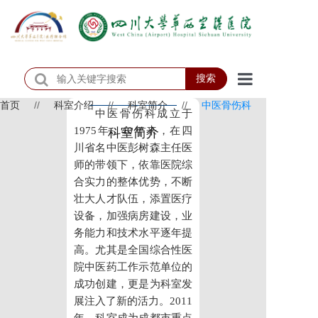
搜索
首页
//
科室介绍
//
科室简介
//
中医骨伤科
首页
中医骨伤科成立于
1975年，40年来，在四
科室简介
医院概况
川省名中医彭树森主任医
师的带领下，依靠医院综
医院动态
合实力的整体优势，不断
壮大人才队伍，添置医疗
患者服务
设备，加强病房建设，业
务能力和技术水平逐年提
门诊排班
高。尤其是全国综合性医
科室介绍
院中医药工作示范单位的
成功创建，更是为科室发
科研教学
展注入了新的活力。2011