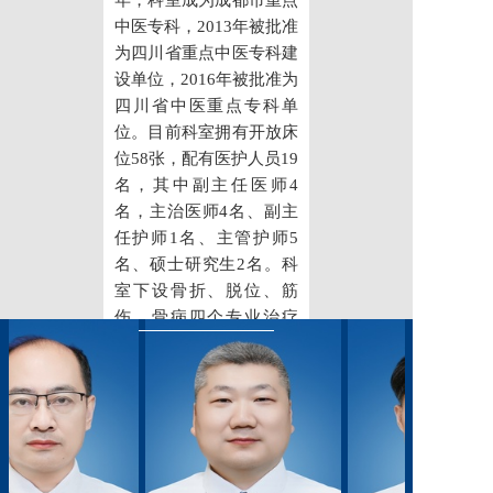
年，科室成为成都市重点
党建工作
中医专科，2013年被批准
为四川省重点中医专科建
院务公开
设单位，2016年被批准为
四川省中医重点专科单
健康须知
位。目前科室拥有开放床
位58张，配有医护人员19
人才引进
名，其中副主任医师4
专题专栏
名，主治医师4名、副主
任护师1名、主管护师5
VR全景导览
名、硕士研究生2名。科
室下设骨折、脱位、筋
伤、骨病四个专业治疗
组，技术水平在同级医院
中名列前茅。科室除擅长
骨伤科常见病、多发病的
诊治外，还特别重视科研
及新技术的开发、应用，
在临床工作中充分展示了