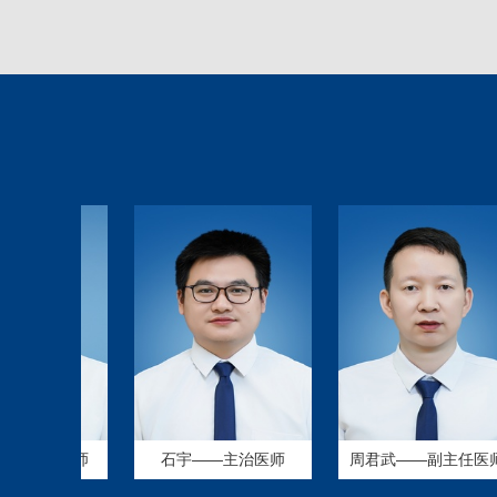
副主任医师
石宇——主治医师
周君武——副主任医师