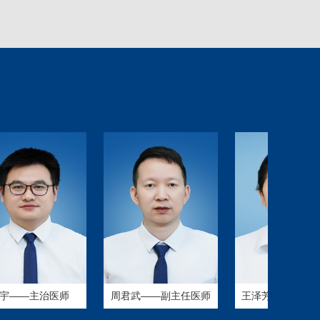
——主治医师
周君武——副主任医师
王泽芳——科室主任 ..