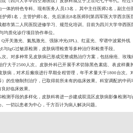
医院（四川大学华西空港医院）皮肤科成立于上世纪七十年代。经过5
一体的特色专科。现有医务人员13名， 其中主任医师2名，副主任
任护师1名，主管护师1名。先后派出8名医师到第四军医大学西京
成都市第二人民医院进修学习、规范化培训。目前为四川大学华西医
究与均质化诊疗项目协作单位。
、Q开关激光、氦氖激光、强脉冲光(IPL)、红蓝光、窄谱中波紫外线
gE与IgG过敏原检测，皮肤病理检查等多种治疗和检查手段。
万人次。对多种常见皮肤病已形成完整成熟治疗方案，包括痤疮、玫瑰
治疗大于2500人次。皮肤外科已开展手术切除黑色素痣、表皮样囊
皮肤病，对术后瘢痕进行早期全程管理，年手术量大于1800台次。
等）的生物制剂治疗，已取得前所未有的临床效果。科室调配的中药
有良好临床效果。
和检测手段的多样化，皮肤科将进一步建成双流区皮肤病影像检测与
心。一切以患者为中心，千方百计为病人解决问题。