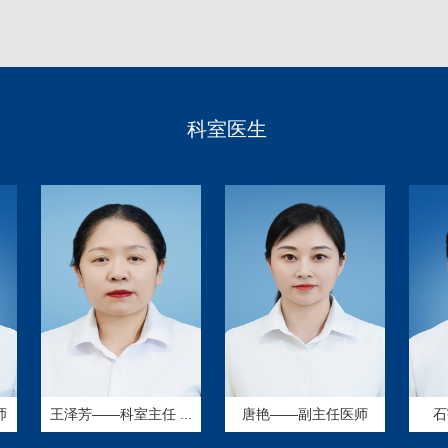
科室医生
王泽芳——科室主任 ...
唐艳——副主任医师
石宇