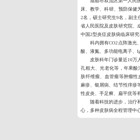
成都市双流区第一人民
床、教学、科研、预防保健为
2名，硕士研究生9名，副主
省人民医院及皮肤研究院、
中国2型炎症皮肤病临床研
科内拥有CO2点阵激光
酸、液氮、多功能电离子、I
皮肤科年门诊量近10
孔粗大、光老化等，年果酸
肤纤维瘤、血管瘤等肿瘤性
麻疹、银屑病、结节性痒疹
性皮炎、手足癣、扁平疣等
随着科技的进步，治疗
心，多种皮肤病全程管理中