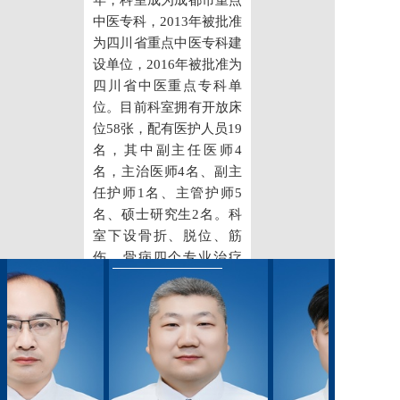
年，科室成为成都市重点
党建工作
中医专科，2013年被批准
为四川省重点中医专科建
院务公开
设单位，2016年被批准为
四川省中医重点专科单
健康须知
位。目前科室拥有开放床
位58张，配有医护人员19
人才引进
名，其中副主任医师4
专题专栏
名，主治医师4名、副主
任护师1名、主管护师5
VR全景导览
名、硕士研究生2名。科
室下设骨折、脱位、筋
伤、骨病四个专业治疗
组，技术水平在同级医院
中名列前茅。科室除擅长
骨伤科常见病、多发病的
诊治外，还特别重视科研
及新技术的开发、应用，
在临床工作中充分展示了