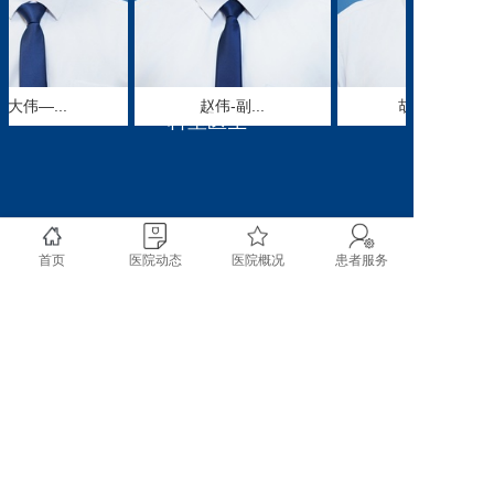
本科的优势和亮点。对四
肢复杂骨折，尤其是近关
节和关节内的复杂骨折、
颈腰椎病及筋伤类疾病的
大伟—...
赵伟-副...
胡宏伟—...
治疗独具一格。如：提出
科室医生
了以腕、尺倾角的改变作
为柯氏骨折诊断和整复后
的新的界定标尺；研发了
以活血、变量牽引、伤科
按摩16法与体疗八法相结
首页
医院动态
医院概况
患者服务
合的治疗神经根型颈椎病
的新观念；治疗腰椎间盘
突出症突破传统的牵引观
念，采用新的变量牵引
法；对单纯稳定型胸腰椎
压缩性骨折运用自创的早
copyright @ 2020 成都市双流区第一人民医院 四川大
期脱水、早期复位、早期
学华西空港医院 All rights reserved.
垫枕和早期功能锻炼
的“四早”疗法；对腰椎后