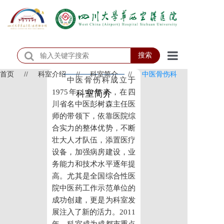
搜索
首页
//
科室介绍
//
科室简介
//
中医骨伤科
首页
中医骨伤科成立于
1975年，40年来，在四
科室简介
医院概况
川省名中医彭树森主任医
师的带领下，依靠医院综
医院动态
合实力的整体优势，不断
壮大人才队伍，添置医疗
患者服务
设备，加强病房建设，业
务能力和技术水平逐年提
门诊排班
高。尤其是全国综合性医
科室介绍
院中医药工作示范单位的
成功创建，更是为科室发
科研教学
展注入了新的活力。2011