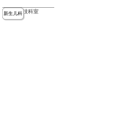
党建工作
老年病医
中医骨伤
康复医学
麻醉手术
重症医学
医技科室
新生儿科
皮肤科
急诊科
儿科
学科
科
科
部
科
院务公开
健康须知
人才引进
专题专栏
VR全景导览
超声医学
消化内科
普外科
科
医学检验
神经外科
血液内科
科
内分泌科
病理科
骨科