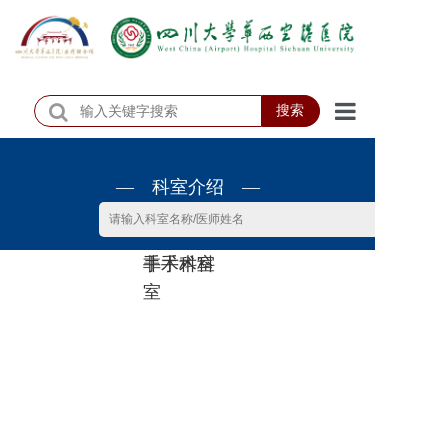
搜索
首页
— 科室介绍 —
医院概况
医院动态
非手术科
手术科室
患者服务
室
门诊排班
科室介绍
科研教学