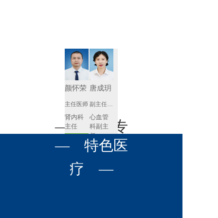
肾病内科
胸外科
放射科
风湿免疫
泌尿外科
内镜室
科
心血管内
妇产科
科
神经内科
肛肠科
颜怀荣
唐成玥
感染性疾
主任医师
副主任医师
眼科
病科
肾内科
心血管
全科医学
— 名医专
耳鼻喉科
主任 
科副主
科
任
预约挂号
呼吸与危
— 特色医
口腔科
营养科
家 —
预约挂号
重症医学
科
疼痛科
肿瘤科
疗 —
王飚
苟永胜
副主任医师
副主任医师