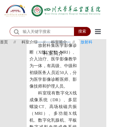
搜索
首页
//
科室介绍
//
科室简介
//
放射科
首页
放射科集医学影像诊
断（X线、CT、MRI）、
科室简介
医院概况
介入治疗、医学影像教学
为一体，有高级、中级和
医院动态
初级医务人员近50人，分
为医学影像诊断医师、影
患者服务
像技师和护理人员。
科室现有数字化X线
门诊排班
成像系统（DR）、多层
科室介绍
螺旋CT、高场核磁共振
（MRI）、多功能X线
科研教学
机、数字化乳腺机、平板