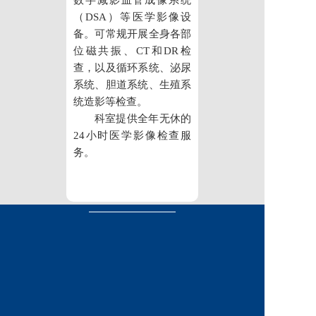
数字减影血管成像系统
党建工作
（DSA）等医学影像设
备。可常规开展全身各部
院务公开
位磁共振、CT和DR检
查，以及循环系统、泌尿
健康须知
系统、胆道系统、生殖系
统造影等检查。
人才引进
科室提供全年无休的
专题专栏
24小时医学影像检查服
务。
VR全景导览