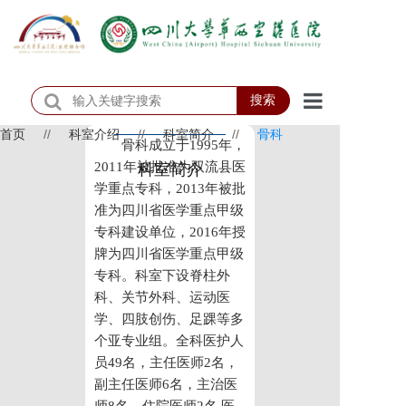
搜索
首页
//
科室介绍
//
科室简介
//
骨科
首页
骨科成立于1995年，
2011年被批准为双流县医
科室简介
医院概况
学重点专科，2013年被批
准为四川省医学重点甲级
医院动态
专科建设单位，2016年授
牌为四川省医学重点甲级
患者服务
专科。科室下设脊柱外
科、关节外科、运动医
门诊排班
学、四肢创伤、足踝等多
科室介绍
个亚专业组。全科医护人
员49名，主任医师2名，
科研教学
副主任医师6名，主治医