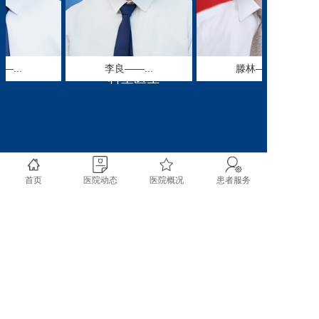
压植骨融合钉棒内固定治
疗DenisB骨折。
国内先进技术
...
李良——...
滕林——...
1.显微镜显微镜辅助
科室医生
通道下（MISS-TLIF）治
疗腰椎退行疾病
2.显微镜辅助下颈椎
前路椎管扩大减压术
3.关节镜辅助下胫骨
平台骨折内固定术
首页
医院动态
医院概况
患者服务
4.关节镜下膝关节前
后交叉韧带重建术。
省内领先技术
1.肩关节镜下肩袖修
补术
copyright @ 2020 成都市双流区第一人民医院 四川大
2.人工桡骨小头置换
学华西空港医院 All rights reserved.
3.人工肩关节置换