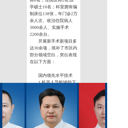
师8名，住院医师2名,医
党建工作
学硕士10名；科室拥有编
制床位138张，年门诊2万
院务公开
余人次、收治住院病人
3000余人、实施手术
健康须知
2200余台。
开展新手术新项目多
人才引进
达30余项，填补了市区内
专题专栏
部分领域空白，突出表现
在以下方面：
VR全景导览
国内领先水平技术
1.机器人导航辅助下
经皮股骨颈骨折复位空心
螺钉内固定术
2.机器人导航辅助下
经皮骶髂关节闭合复位骶
骼螺钉内固定术
3.经侧前路单节段减