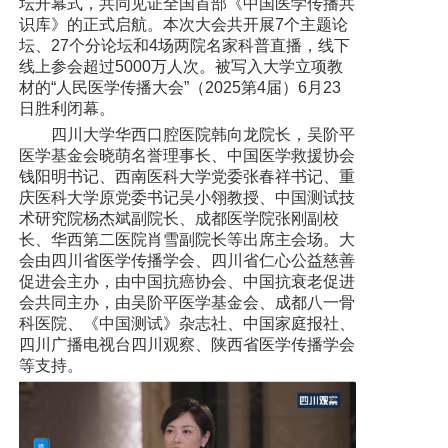
坛开幕式，共同见证全国首部《中国医学传播共
党建工作
识库》的正式启航。本次大会共开展7个主题论
坛、27个分论坛和4场两院名家科普直播，线下
院务公开
线上参会超过5000万人次。被写入大学立项教
材的“人民医学传播大会”（2025第4届）6月23
健康须知
日胜利闭幕。
四川大学华西口腔医院韩向龙院长，吴阶平
人才引进
医学基金会晓萌名誉理事长、中国医学救援协会
钱阳明书记、西南医科大学党委张春祥书记、重
专题专栏
庆医科大学原党委书记吴小翎教授、中国测试技
术研究院杨杰斌副院长、成都医学院张刚副校
VR全景导览
长、华西第二医院肖雪副院长等出席主会场。大
会由四川省医学传播学会、四川省仁心公益慈善
促进会主办，由中国抗癌协会、中国抗衰老促进
会共同主办，由吴阶平医学基金会、成都八一骨
科医院、《中国测试》杂志社、中国家庭报社、
四川广播电视台四川观察、陕西省医学传播学会
等支持。