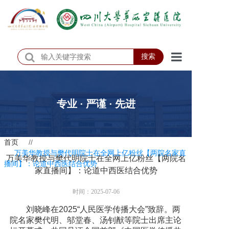
搜索
首页
医院概况
专业 · 严谨 · 先进
医院动态
首页
//
患者服务
万美华教授与樊代明院士在全网上亿粉丝【两院名家直
万美华教授与樊代明院士在全网上亿粉丝【两院名
播间】：论道中西医结合优势
门诊排班
家直播间】：论道中西医结合优势
科室介绍
时间：2025-07-06
刘晓峰在2025“人民医学传播大会”致辞。两
科研教学
院名家樊代明、邬堂春、汤钊猷等院士出席主论