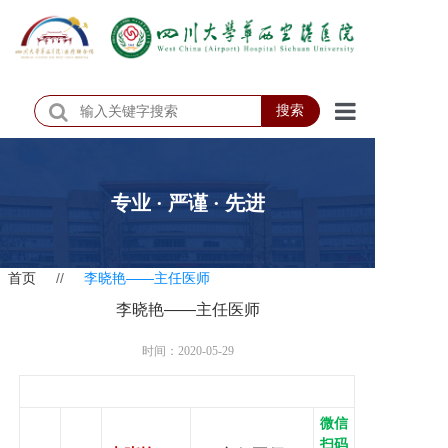
搜索
首页
医院概况
专业 · 严谨 · 先进
医院动态
首页
//
李晓艳——主任医师
患者服务
李晓艳——主任医师
门诊排班
时间：2020-05-29
科室介绍
科研教学
微信
扫码