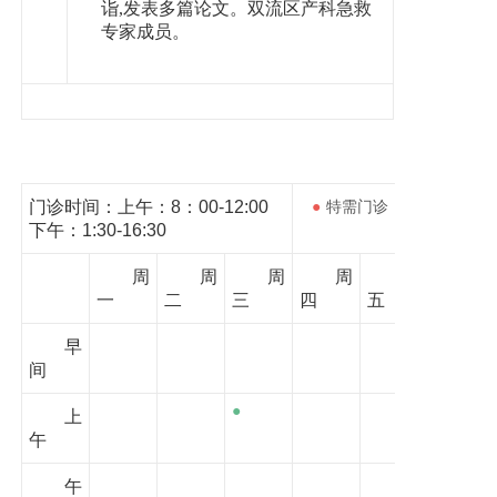
诣,发表多篇论文。双流区产科急救
专家成员。
门诊时间：上午：8：00-12:00
●
特需门诊
●
下午：1:30-16:30
周
周
周
周
周
一
二
三
四
五
早
间
●
上
午
午