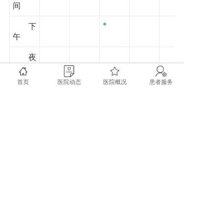
间
●
下
午
夜
间
首页
医院动态
医院概况
患者服务
上一篇: 黄代川——主任医师
下一篇: 罗经维——副主任医师
copyright @ 2020 成都市双流区第一人民医院 四川大
学华西空港医院 All rights reserved.