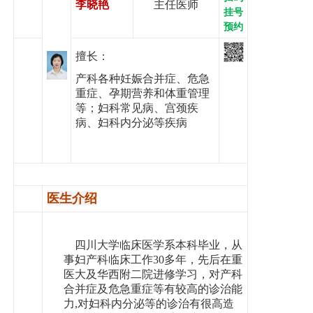
李晓艳
主任医师
党建工作
挂号
预约
院务公开
擅长：
健康须知
产科各种妊娠合并症、危急
重症、孕期营养和体重管理
人才引进
等；妇科常见病、宫颈疾
病、妇科内分泌等疾病
专题专栏
VR全景导览
医生介绍
四川大学临床医学系本科毕业，从
事妇产科临床工作
30多年，先后在重
医大及华西附二院进修学习，对产科
合并症及危急重症等有较高的诊治能
力,对妇科内分泌等的诊治有很高造