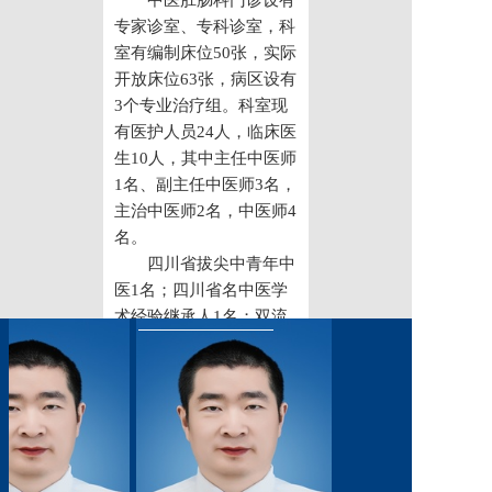
中医肛肠科门诊设有
党建工作
专家诊室、专科诊室，科
室有编制床位50张，实际
院务公开
开放床位63张，病区设有
3个专业治疗组。科室现
健康须知
有医护人员24人，临床医
生10人，其中主任中医师
人才引进
1名、副主任中医师3名，
专题专栏
主治中医师2名，中医师4
名。
VR全景导览
四川省拔尖中青年中
医1名；四川省名中医学
术经验继承人1名；双流
区学科带头人1名；双流
区名中医1名；基层指导
专家1名；首届四川省健
康卫士1名；四川省女医
师协会肛肠专业委员会副
主任委员1名。