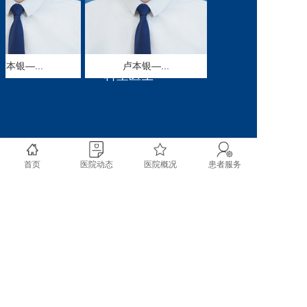
发表论文33篇，其中
SCI 2篇，统计源期刊4
篇。2023年科室获得药物
临床试验的资质，该资质
本银—...
卢本银—...
将进一步带动科室科研能
科室医生
力和临床水平的提升，促
进科室高质量发展。2023
年科室顺利通过成都市中
医重点专科验收；2022年
首次荣获四川省人民政
首页
医院动态
医院概况
患者服务
府“2022年度四川省科学
技术进步奖三等奖”，双
流区卫健系统首次获得此
次奖项。
（二）丰富的医疗资
源与精湛的医疗技术
copyright @ 2020 成都市双流区第一人民医院 四川大
科室专业技术力量
学华西空港医院 All rights reserved.
雄厚，年门诊量达两万余
人次，年手术量约2200余