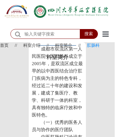
搜索
首页
//
科室介绍
//
科室简介
//
肛肠科
首页
成都市双流区第一人
民医院中医肛肠科成立于
科室简介
医院概况
2005年，是双流区成立最
早的以中西医结合治疗肛
医院动态
门疾病为主的特色专科，
经过近二十年的建设和发
患者服务
展，建成了集医疗、教
学、科研于一体的科室，
门诊排班
具有独特的临床疗效和中
科室介绍
医特色。
（一）优秀的医务人
科研教学
员与协作的医疗团队