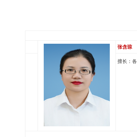
张含琼
擅长：