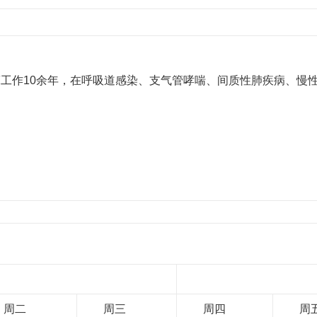
工作10余年，在呼吸道感染、支气管哮喘、间质性肺疾病、慢
周二
周三
周四
周