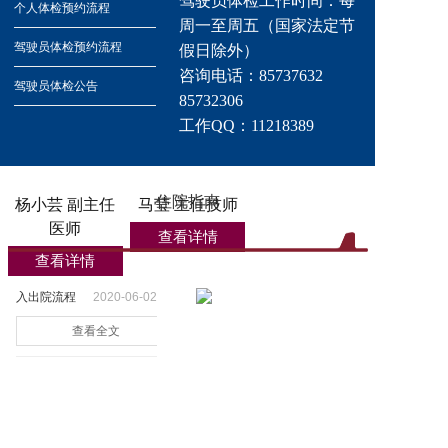
驾驶员体检工作时间：每
个人体检预约流程
查看详情
周一至周五（国家法定节
驾驶员体检预约流程
假日除外）
咨询电话：85737632
驾驶员体检公告
85732306
工作QQ：11218389
住院指南
杨小芸 副主任
马莹 主任技师
医师
查看详情
查看详情
入出院流程
2020-06-02
查看全文