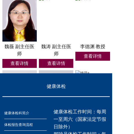
魏薇 副主任医
魏涛 副主任医
李德渊 教授
师
师
查看详情
查看详情
查看详情
健康体检
健康体检工作时间：每周
健康体检科简介
一至周六（国家法定节假
刘磊 教授
李涛 副主任医
姚强 主任医师
体检报告查询流程
日除外）
师
查看详情
查看详情