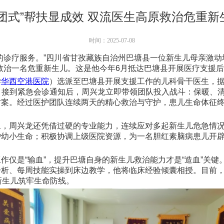
组团式”帮扶显成效 双流医生高原救治危重新
时间：2025-07-08
的诊疗服务。”四川省甘孜藏族自治州巴塘县一位新生儿母亲激动
救治一名危重新生儿。这是他今年6月抵达巴塘县开展医疗支援后
学
华西空港医院
）选派至巴塘县开展支援工作的儿科骨干医生，据
。接到紧急会诊通知后，周兴龙立即带领团队投入战斗：保暖、
案。经过医护团队连续两天的精心救治与守护，患儿生命体征终
里，周兴龙还凭借过硬的专业能力，连续应对多起新生儿危急情
幼小生命；积极协调上级医院资源，为一名胆红素脑病患儿开辟
作仅是“输血”，提升巴塘自身的新生儿救治能力才是“造血”关
分析、每周技能实操到床边教学，他将临床经验倾囊相授。目前
新生儿筑牢生命防线。