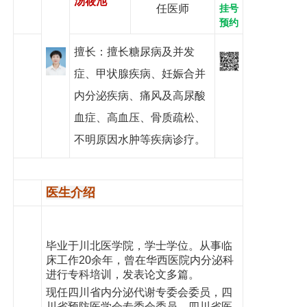
汤筱池
任医师
挂号
党建工作
预约
院务公开
擅长：擅长糖尿病及并发
健康须知
症、甲状腺疾病、妊娠合并
内分泌疾病、痛风及高尿酸
人才引进
血症、高血压、骨质疏松、
专题专栏
不明原因水肿等疾病诊疗。
VR全景导览
医生介绍
毕业于川北医学院，学士学位。从事临
床工作20余年，曾在华西医院内分泌科
进行专科培训，发表论文多篇。
现任四川省内分泌代谢专委会委员，四
川省预防医学会专委会委员，四川省医