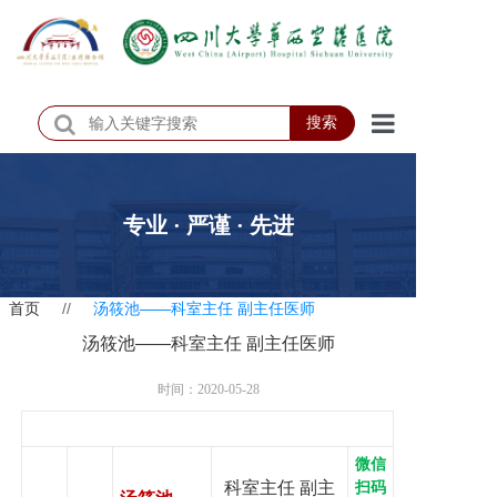
搜索
首页
医院概况
专业 · 严谨 · 先进
医院动态
首页
//
汤筱池——科室主任 副主任医师
患者服务
汤筱池——科室主任 副主任医师
门诊排班
时间：2020-05-28
科室介绍
科研教学
微信
科室主任 副主
扫码