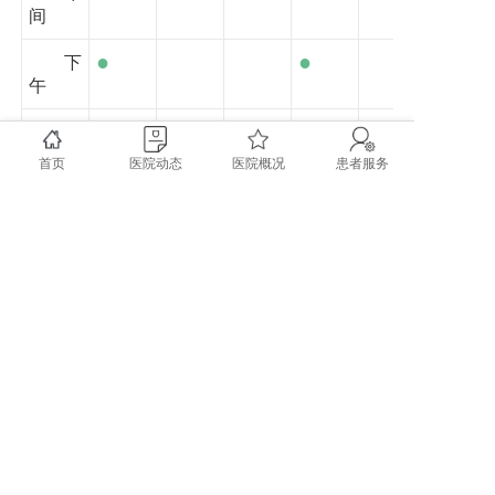
间
●
●
下
午
夜
间
首页
医院动态
医院概况
患者服务
上一篇: 王丹丹——副主任医师
下一篇: 李华伟——副主任医师
copyright @ 2020 成都市双流区第一人民医院 四川大
学华西空港医院 All rights reserved.