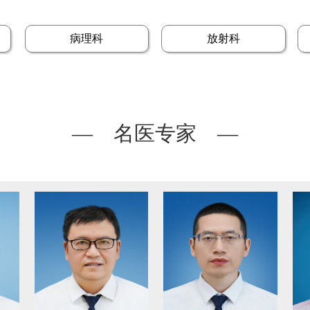
病理科
放射科
— 名医专家 —