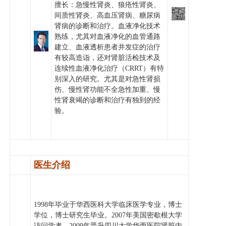
擅长：急慢性肾炎、狼疮性肾炎、
党建工作
间质性肾炎、高血压肾病、糖尿病
肾病的诊断和治疗。血液净化技术
院务公开
熟练，尤其对血液净化的血管通路
建立、血液透析患者并发症的治疗
健康须知
有较高造诣，还对肾脏活检技术及
连续性血液净化治疗（
CRRT）有特
人才引进
别深入的研究。尤其是对急性肾损
伤、慢性肾功能不全急性加重、慢
专题专栏
性肾衰竭的诊断和治疗有独到的经
验。
VR全景导览
医生介绍
1998年毕业于华西医科大学临床医学专业，博士
学位，博士研究生毕业。2007年美国密歇根大学
访问学者。2009年晋升四川大学华西医院肾脏内