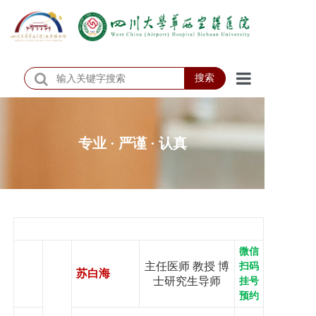
搜索
首页
医院概况
专业 · 严谨 · 认真
医院动态
患者服务
门诊排班
微信
科室介绍
主任医师 教授 博
扫码
苏白海
士研究生导师
挂号
科研教学
预约