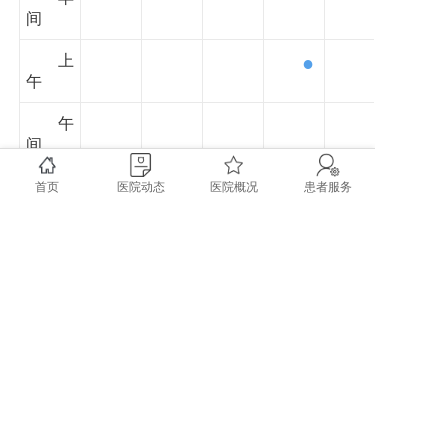
间
上
●
午
午
间
下
首页
医院动态
医院概况
患者服务
午
夜
间
copyright @ 2020 成都市双流区第一人民医院 四川大
学华西空港医院 All rights reserved.