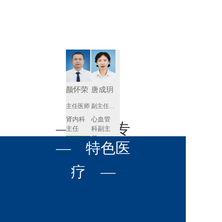
肾病内科
胸外科
放射科
风湿免疫
泌尿外科
内镜室
科
心血管内
妇产科
科
神经内科
肛肠科
颜怀荣
唐成玥
感染性疾
主任医师
副主任医师
眼科
病科
肾内科
心血管
全科医学
— 名医专
耳鼻喉科
主任 
科副主
科
任
预约挂号
呼吸与危
— 特色医
口腔科
营养科
家 —
预约挂号
重症医学
科
疼痛科
肿瘤科
疗 —
王飚
苟永胜
副主任医师
副主任医师