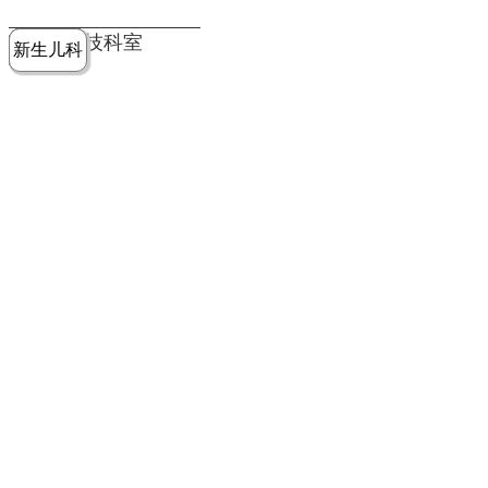
党建工作
老年病医
中医骨伤
康复医学
麻醉手术
重症医学
医技科室
新生儿科
皮肤科
急诊科
儿科
学科
科
科
部
科
院务公开
健康须知
人才引进
专题专栏
VR全景导览
超声医学
消化内科
普外科
科
医学检验
神经外科
血液内科
科
内分泌科
病理科
骨科