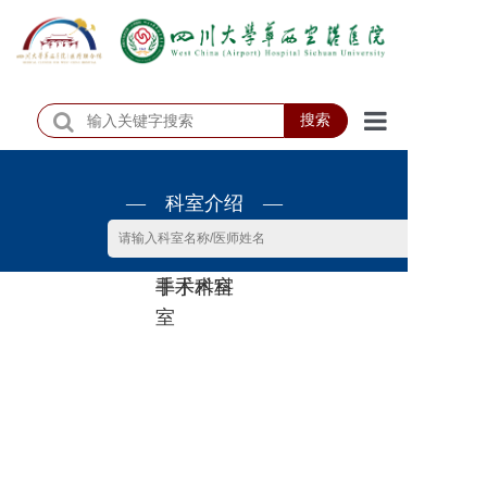
搜索
首页
— 科室介绍 —
医院概况
医院动态
非手术科
手术科室
患者服务
室
门诊排班
科室介绍
科研教学