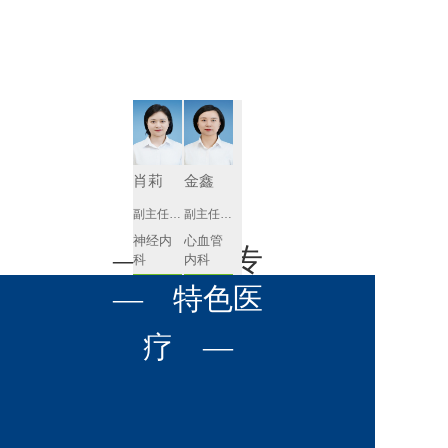
肾病内科
胸外科
放射科
风湿免疫
泌尿外科
内镜室
科
心血管内
妇产科
科
神经内科
肛肠科
肖莉
金鑫
感染性疾
副主任医师
副主任医师
眼科
病科
神经内
心血管
全科医学
— 名医专
耳鼻喉科
科
内科
科
预约挂号
预约挂号
呼吸与危
— 特色医
口腔科
营养科
家 —
重症医学
科
疼痛科
肿瘤科
疗 —
徐莉琼
张含琼
副主任医师
副主任医师
心血管
呼吸与