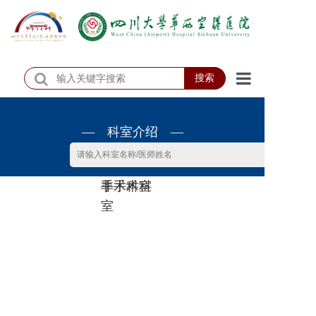
搜索
首页
— 科室介绍 —
医院概况
医院动态
非手术科
手术科室
患者服务
室
门诊排班
科室介绍
科研教学