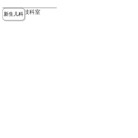
党建工作
老年病医
中医骨伤
康复医学
麻醉手术
重症医学
医技科室
新生儿科
皮肤科
急诊科
儿科
学科
科
科
部
科
院务公开
健康须知
人才引进
专题专栏
VR全景导览
超声医学
消化内科
普外科
科
医学检验
神经外科
血液内科
科
内分泌科
病理科
骨科