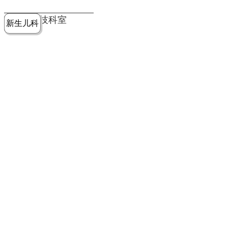
党建工作
老年病医
中医骨伤
康复医学
麻醉手术
重症医学
医技科室
新生儿科
皮肤科
急诊科
儿科
学科
科
科
部
科
院务公开
健康须知
人才引进
专题专栏
VR全景导览
超声医学
消化内科
普外科
科
医学检验
神经外科
血液内科
科
内分泌科
病理科
骨科