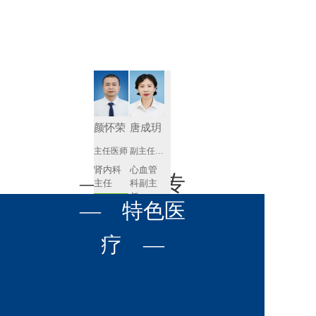
肾病内科
胸外科
放射科
风湿免疫
泌尿外科
内镜室
科
心血管内
妇产科
科
神经内科
肛肠科
颜怀荣
唐成玥
感染性疾
主任医师
副主任医师
眼科
病科
肾内科
心血管
全科医学
— 名医专
耳鼻喉科
主任 
科副主
科
任
预约挂号
呼吸与危
— 特色医
口腔科
营养科
家 —
预约挂号
重症医学
科
疼痛科
肿瘤科
疗 —
王飚
苟永胜
副主任医师
副主任医师