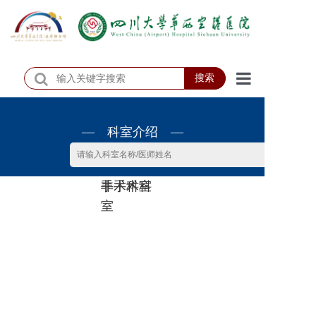
搜索
首页
— 科室介绍 —
医院概况
医院动态
非手术科
手术科室
患者服务
室
门诊排班
科室介绍
科研教学