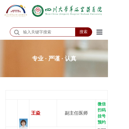
搜索
首页
医院概况
专业 · 严谨 · 认真
医院动态
患者服务
门诊排班
微信
科室介绍
扫码
王焱
副主任医师
挂号
科研教学
预约