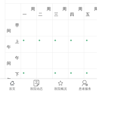
周
周
周
周
周
一
二
三
四
五
早
间
●
●
●
●
●
上
午
午
间
●
●
●
●
下
午
首页
医院动态
医院概况
患者服务
夜
间