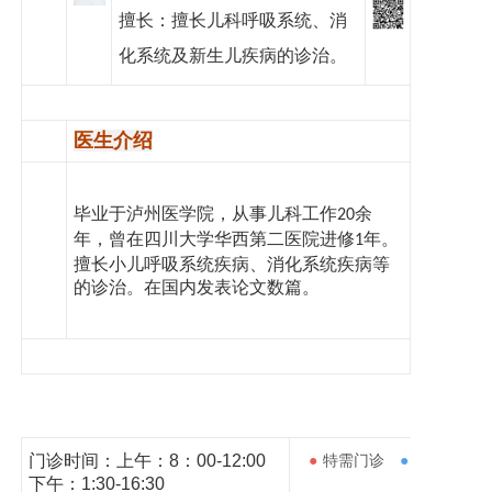
党建工作
擅长：擅长儿科呼吸系统、消
化系统及新生儿疾病的诊治。
院务公开
健康须知
医生介绍
人才引进
专题专栏
毕业于泸州医学院
，从事儿科工作
余
20
年
，
曾在四川大学华西第二医院进修
年。
1
VR全景导览
擅长小儿呼吸系统疾病、消化
系统
疾病等
的诊治
。
在
国内发表论文数篇。
门诊时间：上午：8：00-12:00
●
特需门诊
●
下午：1:30-16:30