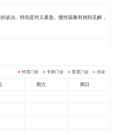
等的诊治。
特别是
对儿童急、慢性咳嗽有独到见解，
●
特需门诊
●
专家门诊
●
普通门诊
●
停诊
五
周六
周日