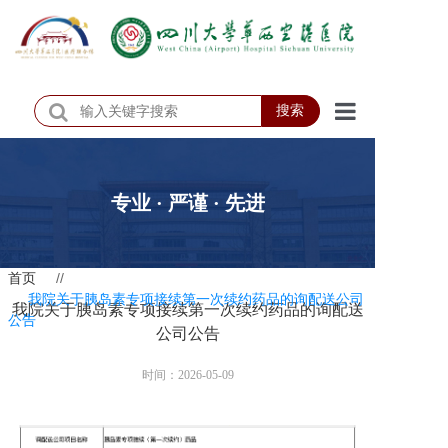
搜索
首页
医院概况
专业 · 严谨 · 先进
医院动态
首页
//
患者服务
我院关于胰岛素专项接续第一次续约药品的询配送公司
我院关于胰岛素专项接续第一次续约药品的询配送
公告
门诊排班
公司公告
科室介绍
时间：2026-05-09
科研教学