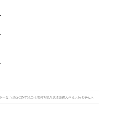
下一篇: 我院2025年第二批招聘考试总成绩暨进入体检人员名单公示