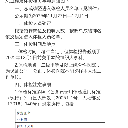
总成绩及体检相关事项通知如下。
党建工作
一、总成绩暨进入体检人员名单（见附件）
公示期为2025年11月27日—12月1日。
院务公开
二、体检人员确定
健康须知
根据招聘岗位及招聘人数，按照总成绩排名
依次确定进入体检人员名单。
人才引进
三、体检时间及地点
1.体检时间：考生自定，但体检报告必须于
专题专栏
2025年12月5日前交于本院组织人事科。
2.体检地点：二级甲等及以上综合性医院，
VR全景导览
为保证公平、公正，体检医院不能选择本人现工
作单位。
四、体检注意事项
1.体检标准参照《公务员录用体检通用标准
（试行）》（国人部发〔2005〕1号、人社部发
〔2016〕140号）规定执行，包括：