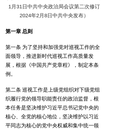
党建工作
1
月
31
日中共中央政治局会议第二次修订
2024
年
2
月
8
日中共中央发布）
院务公开
健康须知
第一章
总则
人才引进
第一条
为了坚持和加强党对巡视工作的全
专题专栏
面领导，推进新时代巡视工作高质量发
展，根据《中国共产党章程》，制定本条
VR全景导览
例。
第二条
巡视工作是上级党组织对下级党组
织履行党的领导职能责任的政治监督，根
本任务是坚决维护习近平总书记党中央的
核心、全党的核心地位，坚决维护以习近
平同志为核心的党中央权威和集中统一领