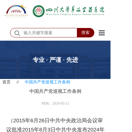
搜索
首页
医院概况
专业 · 严谨 · 先进
医院动态
首页
//
中国共产党巡视工作条例
患者服务
中国共产党巡视工作条例
门诊排班
时间：2024-03-12
科室介绍
（
2015
年
6
月
26
日中共中央政治局会议审
科研教学
议批准
2015
年
8
月
3
日中共中央发布
2024
年