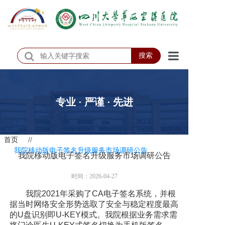
搜索
首页
医院概况
专业 · 严谨 · 先进
医院动态
首页
//
患者服务
我院移动版电子签名升级服务市场调研公告
我院移动版电子签名升级服务市场调研公告
门诊排班
时间：2026-04-27
科室介绍
我院2021年采购了CA电子签名系统，并根
据当时网络安全形势选取了安全与稳定程度最高
科研教学
的U盘识别即U-KEY模式。我院根据业务需求需