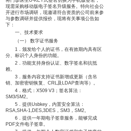
将门诊医生U-KEY式签名切换为手机版签名，
党建工作
现需采购移动版电子签名升级服务。特向社会公
开进行市场调研，现邀请符合资质的公司前来参
院务公开
与参数调研并提供报价，现将有关事项公告如
下：
健康须知
一、技术要求
（一） 数字证书服务
人才引进
1．颁发给个人的证书，在有效期内具有区
分、标识个人身份的功能。
专题专栏
2．功能支持身份认证、数字签名和抗抵
VR全景导览
赖。
3．服务内容支持证书新增或更新（含吊
销、加密密钥恢复、CRL及LDAP查询等）。
4．格式：X509 V3；签名算法：
SM3/SM2。
5．提供Usbkey，内置安全算法：
RSA,SHA-1,DES,3DES，SM3，SM2。
6．提供一年期电子签章服务，能够完成
PDF文件电子签章。