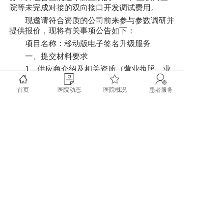
院等未完成对接的双向接口开发调试费用。
现邀请符合资质的公司前来参与参数调研并
提供报价，现将有关事项公告如下：
项目名称：移动版电子签名升级服务
一、提交材料要求
1、供应商介绍及相关资质（营业执照、业
务人员授权书，法人身份证明）
首页
医院动态
医院概况
患者服务
2、服务项目及参数文档。
3、报价表，报价须符合市场规律。
4、所有文件必须加盖公章；纸质文档可邮
寄可现场递交。
5、本项目调研公告挂网页面（请放第一页
并表明报名项目）
6、请按照上述对应项目单独准备一套完整
的调研报价文件
二、文件提交时间及地点
报价文件于2026年5月6日17:30前将报价文
件递交或者邮寄至成都市
双流区第一人民医院
信