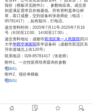
名资料：公司资质及授权资料、产品资质，产品
党建工作
报价（模板详见附件2）、参数响应表。成交原
则是满足需求且价格最低。所有资料盖单位鲜
院务公开
章，装订成册，交到设备科张老师处（电话：
85781417），如有疑问，打电话。
健康须知
递交资料时间：2025年7月11号-2025年7月16
号（8:00至12:00、14:00至17:30）。
人才引进
递交资料地址：成都市
双流区第一人民医院
四川
大学
华西空港医院
医学设备科（成都市双流区东
专题专栏
升街道城北上街120号）
联系电话：028-85781417（张老师）
VR全景导览
附件1、一次性医用培养皿询价参数
附件1
附件2、报价单模板
附件2
上一篇: 我院2025年第一批公开招聘拟聘人员名单公示 （第四批次）
下一篇: 我院2025年第一批医疗服务设备维保政府采购前期市场询价公告