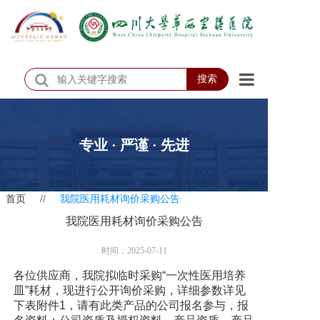
搜索
首页
医院概况
专业 · 严谨 · 先进
医院动态
首页
//
我院医用耗材询价采购公告
患者服务
我院医用耗材询价采购公告
门诊排班
时间：2025-07-11
科室介绍
各位供应商，我院拟临时采购“一次性医用培养
皿”耗材，现进行公开询价采购，详细参数详见
科研教学
下表附件1，请有此类产品的公司报名参与，报