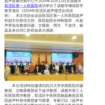
超声质量控制中心于2024年10月13日在成都市
党建工作
双流区第一人民医院
成功举办了成都市继续医学
教育项目《2024年双流区超声规范化培训
院务公开
班》。本次培训会议由双流区第一人民医院超声
科副主任曾佳主持。医院副院长钟刚致辞，向超
健康须知
声界知名教授邱逦、文晓蓉、周洋、于波洋、杨
磊及各位同仁的莅临表示感谢。
人才引进
专题专栏
VR全景导览
本次培训特别邀请到四川大学华西医院邱逦
教授、文晓蓉教授及于波洋教授，成都市第三人
民医院周洋教授，双流区中医医院杨磊教授及我
院超声科曾佳教授参与授课。专家们以《超声在