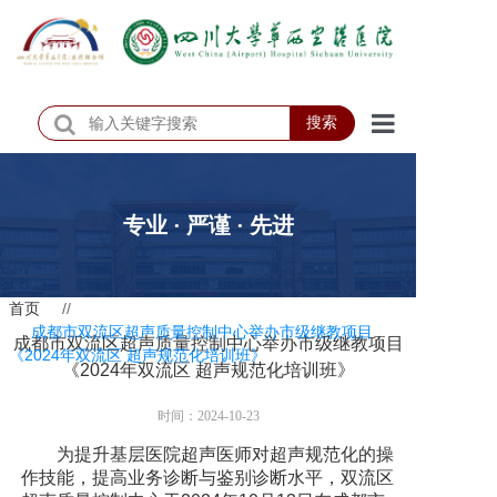
搜索
首页
医院概况
专业 · 严谨 · 先进
医院动态
首页
//
患者服务
成都市双流区超声质量控制中心举办市级继教项目
成都市双流区超声质量控制中心举办市级继教项目
《2024年双流区 超声规范化培训班》
门诊排班
《2024年双流区 超声规范化培训班》
科室介绍
时间：2024-10-23
为提升基层医院超声医师对超声规范化的操
科研教学
作技能，提高业务诊断与鉴别诊断水平，双流区