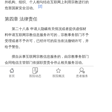
外机构、组织、个人相勾结在互联网上利用宗教进行的
[2]
危害国家安全活动。
第四章 法律责任
第二十八条 申请人隐瞒有关情况或者提供虚假材
料申请互联网宗教信息服务许可的，宗教事务部门不予
受理或者不予许可，已经许可的应当依法撤销许可，并
给予警告。
擅自从事互联网宗教信息服务的，由宗教事务部门
会同电信主管部门依据职责责令停止相关服务活动。
第二十九条 违反本办法第十条、第十一条、第十
首页
医院动态
医院概况
患者服务
四条、第十五条、第十六条、第十七条、第十八条、第
十九条规定的，由宗教事务部门责令限期改正；拒不改
正的，会同网信部门、电信主管部门、公安机关、国家
安全机关等依照有关法律、行政法规的规定给予处罚。
第三十条 互联网宗教信息传播平台注册用户违反
本办法规定的，由宗教事务部门会同网信部门、公安机