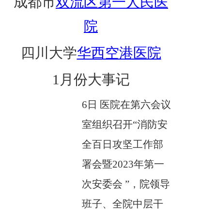
成都市
双流区第一人民医
党建工作
院
院务公开
四川大学
华西空港医院
健康须知
人才引进
1月份大事记
专题专栏
6日 医院在第六会议
VR全景导览
室组织召开“消防安
全百日攻坚工作部
署会暨2023年第一
次安委会 ”，院领导
班子、全院中层干