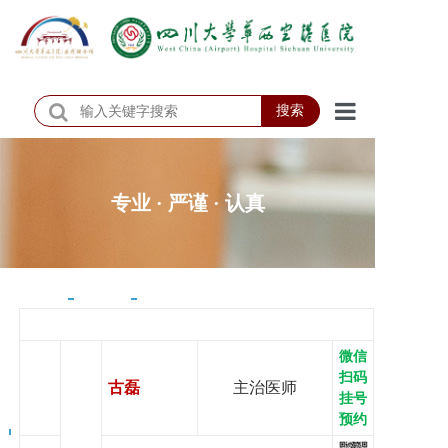
搜索
首页
医院概况
专业 · 严谨 · 认真
医院动态
患者服务
门诊排班
微信
科室介绍
扫码
古磊
主治医师
挂号
科研教学
预约