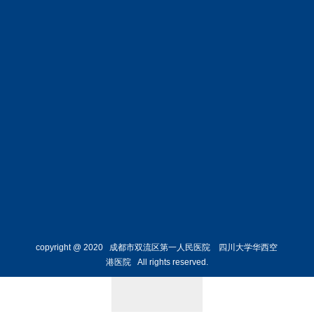
副院长
内科主任
预约挂号
预约挂号
唐大伟
陈安芳
副主任中医师
主任医师
中医科主
心血管内
任
科主任
预约挂号
预约挂号
copyright @ 2020 成都市双流区第一人民医院 四川大学华西空
港医院 All rights reserved.