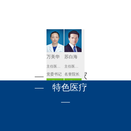
肾病内科
胸外科
放射科
风湿免疫科
泌尿外科
内镜室
心血管内科
妇产科
神经内科
肛肠科
万美华
苏白海
感染性疾病
眼科
主任医师 博士生导师
主任医师 教授
科
— 名医专家
党委书记
名誉院长
全科医学科
耳鼻喉科
查看详情
查看详情
呼吸与危重
— 特色医疗
口腔科
营养科
—
症医学科
疼痛科
肿瘤科
—
钟刚
孙皓
副主任医师
主任医师