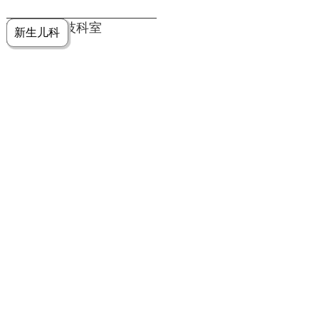
党建工作
老年病医学
医技科室
中医骨伤科
康复医学科
麻醉手术部
重症医学科
新生儿科
皮肤科
急诊科
儿科
科
院务公开
健康须知
人才引进
专题专栏
VR全景导览
超声医学科
消化内科
普外科
医学检验科
神经外科
血液内科
内分泌科
病理科
骨科