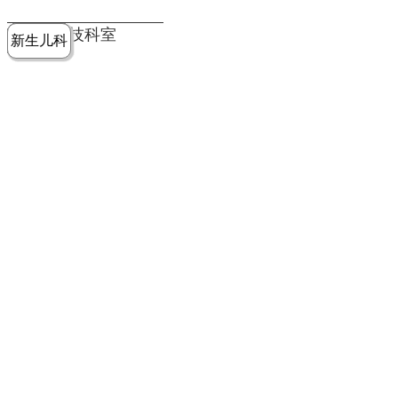
党建工作
老年病医
中医骨伤
康复医学
麻醉手术
重症医学
医技科室
新生儿科
皮肤科
急诊科
儿科
学科
科
科
部
科
院务公开
健康须知
人才引进
专题专栏
VR全景导览
超声医学
消化内科
普外科
科
医学检验
神经外科
血液内科
科
内分泌科
病理科
骨科