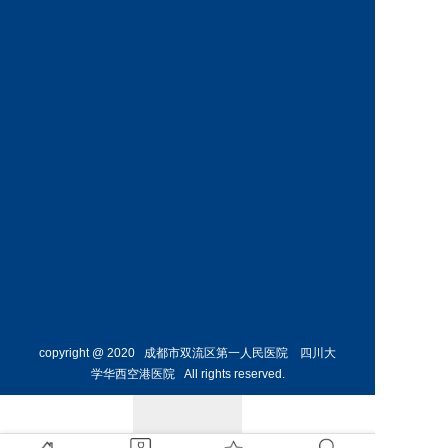
科
科
预约挂号
预约挂号
王丹丹
林懋惺
副主任医师
副主任医师
内分泌
消化内
科
科
预约挂号
预约挂号
copyright @ 2020 成都市双流区第一人民医院 四川大
学华西空港医院 All rights reserved.