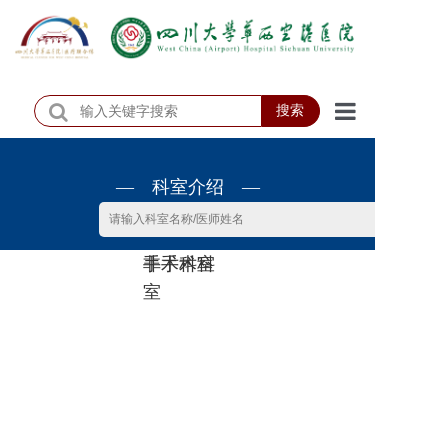
搜索
首页
— 科室介绍 —
医院概况
医院动态
非手术科
手术科室
患者服务
室
门诊排班
科室介绍
科研教学