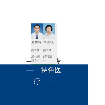
肾病内科
胸外科
放射科
风湿免疫
泌尿外科
内镜室
科
心血管内
妇产科
科
神经内科
肛肠科
夏先根
李晓艳
感染性疾
副主任医师
副主任医师
眼科
病科
消化内
妇科主
全科医学
— 名医专
耳鼻喉科
科主任
任 
科
预约挂号
预约挂号
呼吸与危
— 特色医
口腔科
营养科
家 —
重症医学
科
疼痛科
肿瘤科
疗 —
李英
黄红梅
副主任医师
副主任医师
内分泌
内分泌