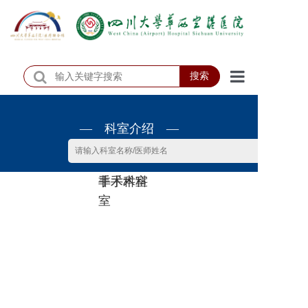
搜索
首页
— 科室介绍 —
医院概况
医院动态
非手术科
手术科室
患者服务
室
门诊排班
科室介绍
科研教学