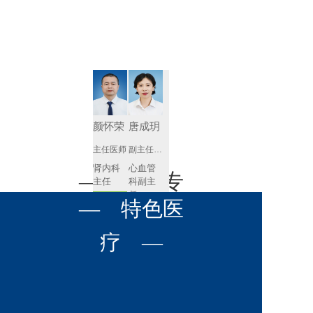
肾病内科
胸外科
放射科
风湿免疫
泌尿外科
内镜室
科
心血管内
妇产科
科
神经内科
肛肠科
颜怀荣
唐成玥
感染性疾
主任医师
副主任医师
眼科
病科
肾内科
心血管
全科医学
— 名医专
耳鼻喉科
主任 
科副主
科
任
预约挂号
呼吸与危
— 特色医
口腔科
营养科
家 —
预约挂号
重症医学
科
疼痛科
肿瘤科
疗 —
王飚
苟永胜
副主任医师
副主任医师