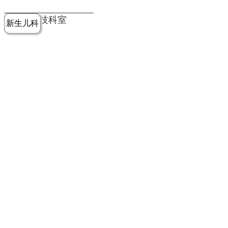
党建工作
老年病医
中医骨伤
康复医学
麻醉手术
重症医学
医技科室
新生儿科
皮肤科
急诊科
儿科
学科
科
科
部
科
院务公开
健康须知
人才引进
专题专栏
VR全景导览
超声医学
消化内科
普外科
科
医学检验
神经外科
血液内科
科
内分泌科
病理科
骨科