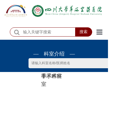
搜索
首页
— 科室介绍 —
医院概况
医院动态
非手术科
手术科室
患者服务
室
门诊排班
科室介绍
科研教学