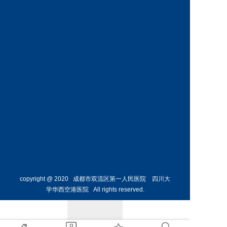
科
科
预约挂号
预约挂号
王丹丹
林懋惺
副主任医师
副主任医师
内分泌
消化内
科
科
预约挂号
预约挂号
copyright @ 2020 成都市双流区第一人民医院 四川大
学华西空港医院 All rights reserved.