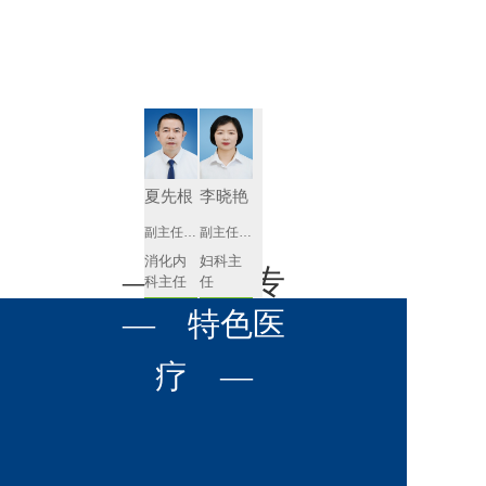
肾病内科
胸外科
放射科
风湿免疫
泌尿外科
内镜室
科
心血管内
妇产科
科
神经内科
肛肠科
夏先根
李晓艳
感染性疾
副主任医师
副主任医师
眼科
病科
消化内
妇科主
全科医学
— 名医专
耳鼻喉科
科主任
任 
科
预约挂号
预约挂号
呼吸与危
— 特色医
口腔科
营养科
家 —
重症医学
科
疼痛科
肿瘤科
疗 —
李英
黄红梅
副主任医师
副主任医师
内分泌
内分泌