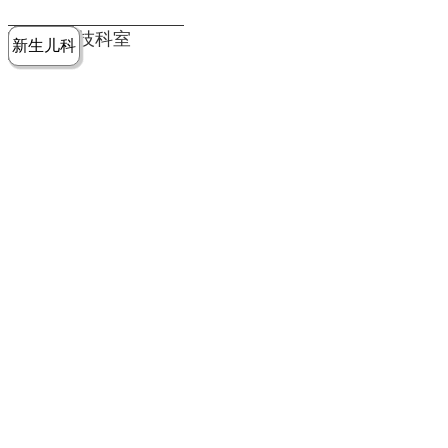
党建工作
老年病医
中医骨伤
康复医学
麻醉手术
重症医学
医技科室
新生儿科
皮肤科
急诊科
儿科
学科
科
科
部
科
院务公开
健康须知
人才引进
专题专栏
VR全景导览
超声医学
消化内科
普外科
科
医学检验
神经外科
血液内科
科
内分泌科
病理科
骨科