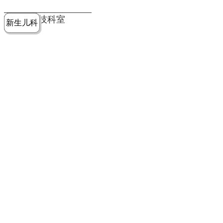
党建工作
老年病医
中医骨伤
康复医学
麻醉手术
重症医学
医技科室
新生儿科
皮肤科
急诊科
儿科
学科
科
科
部
科
院务公开
健康须知
人才引进
专题专栏
VR全景导览
超声医学
消化内科
普外科
科
医学检验
神经外科
血液内科
科
内分泌科
病理科
骨科