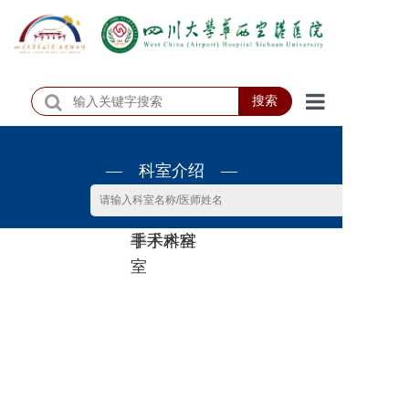
搜索
首页
— 科室介绍 —
医院概况
医院动态
非手术科
手术科室
患者服务
室
门诊排班
科室介绍
科研教学