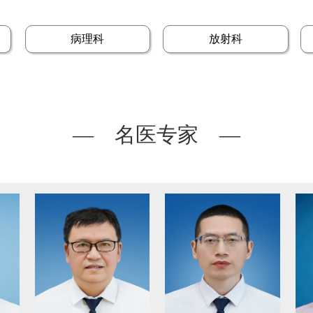
病理科
放射科
— 名医专家 —