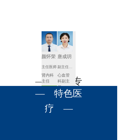
肾病内科
胸外科
放射科
风湿免疫
泌尿外科
内镜室
科
心血管内
妇产科
科
神经内科
肛肠科
颜怀荣
唐成玥
感染性疾
主任医师
副主任医师
眼科
病科
肾内科
心血管
全科医学
— 名医专
耳鼻喉科
主任 
科副主
科
任
预约挂号
呼吸与危
— 特色医
口腔科
营养科
家 —
预约挂号
重症医学
科
疼痛科
肿瘤科
疗 —
王飚
苟永胜
副主任医师
副主任医师