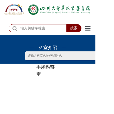
搜索
首页
— 科室介绍 —
医院概况
医院动态
非手术科
手术科室
患者服务
室
门诊排班
科室介绍
科研教学