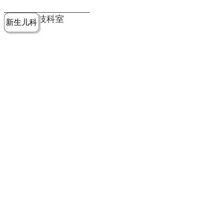
党建工作
老年病医
中医骨伤
康复医学
麻醉手术
重症医学
医技科室
新生儿科
皮肤科
急诊科
儿科
学科
科
科
部
科
院务公开
健康须知
人才引进
专题专栏
VR全景导览
超声医学
消化内科
普外科
科
医学检验
神经外科
血液内科
科
内分泌科
病理科
骨科