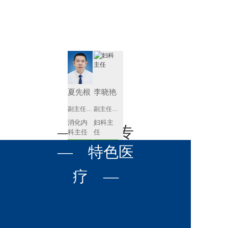
肾病内科
胸外科
放射科
风湿免疫
泌尿外科
内镜室
科
心血管内
妇产科
科
神经内科
肛肠科
夏先根
李晓艳
感染性疾
副主任医师
副主任医师
眼科
病科
消化内
妇科主
全科医学
— 名医专
耳鼻喉科
科主任
任 
科
预约挂号
预约挂号
呼吸与危
— 特色医
口腔科
营养科
家 —
重症医学
科
疼痛科
肿瘤科
疗 —
李英
黄红梅
副主任医师
副主任医师
内分泌
内分泌