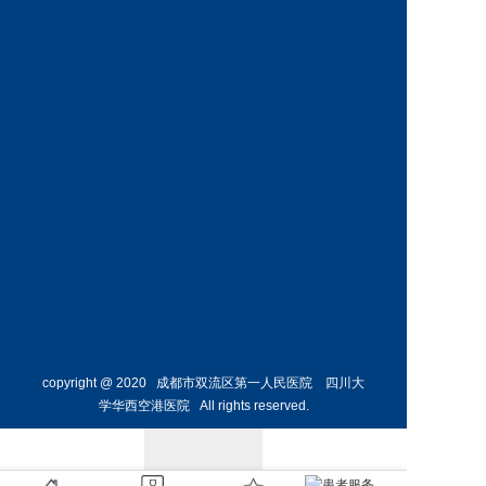
科
科
预约挂号
预约挂号
王丹丹
林懋惺
副主任医师
副主任医师
内分泌
消化内
科
科
预约挂号
预约挂号
copyright @ 2020 成都市双流区第一人民医院 四川大
学华西空港医院 All rights reserved.