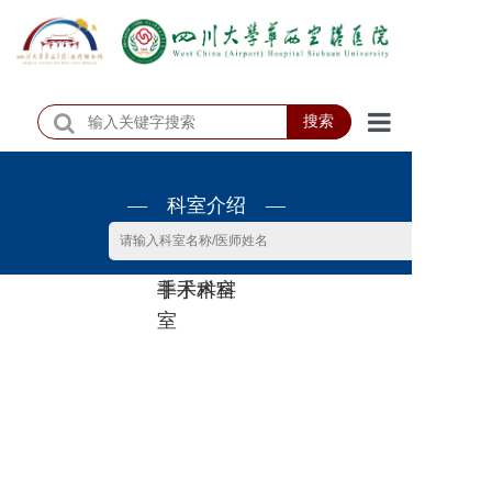
搜索
首页
— 科室介绍 —
医院概况
医院动态
非手术科
手术科室
患者服务
室
门诊排班
科室介绍
科研教学