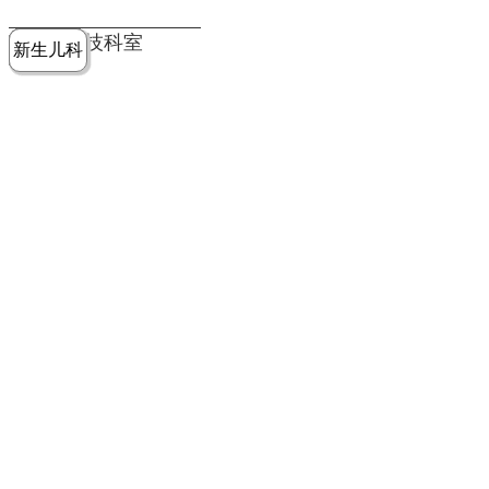
党建工作
老年病医
中医骨伤
康复医学
麻醉手术
重症医学
医技科室
新生儿科
皮肤科
急诊科
儿科
学科
科
科
部
科
院务公开
健康须知
人才引进
专题专栏
VR全景导览
超声医学
消化内科
普外科
科
医学检验
神经外科
血液内科
科
内分泌科
病理科
骨科